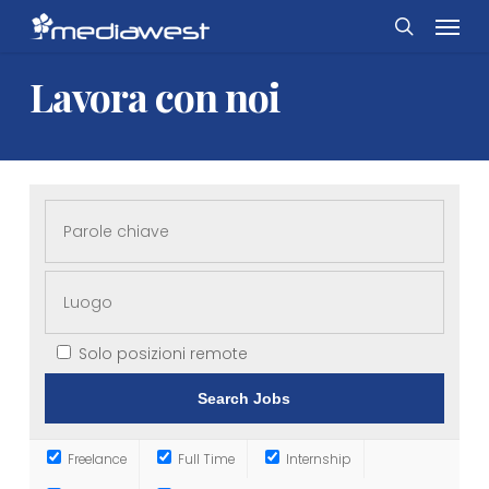
Skip
Menu
to
search
main
Lavora
con
noi
content
Solo posizioni remote
Freelance
Full Time
Internship