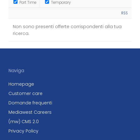
Part Time
Temporary
RSS
Non sono presenti offerte corrispondenti alla tua
ricerca.
Naviga
Homepage
Customer care
Domande frequenti
Mediawest Careers
(mw) CMS 2.0
Privacy Policy